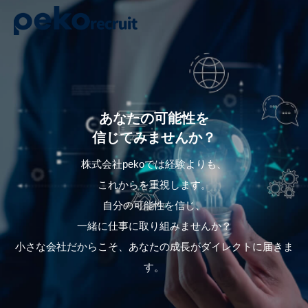
あ
な
た
の
可
能
性
を
信
じ
て
み
ま
せ
ん
か
？
株式会社pekoでは経験よりも、
これからを重視します。
自分の可能性を信じ、
一緒に仕事に取り組みませんか？
小さな会社だからこそ、あなたの成長がダイレクトに届きま
す。